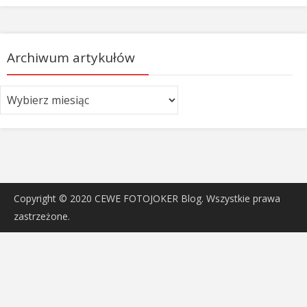
Archiwum artykułów
Archiwum
artykułów
Copyright © 2020 CEWE FOTOJOKER Blog. Wszystkie prawa
zastrzeżone.