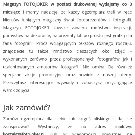
Magazyn FOTOJOKER w postaci drukowanej wydajemy co 3
miesiące i
mamy nadzieję, że każdy egzemplarz trafi w ręce
klientów lubiących magiczny świat fotoprezentów i fotografii.
Magazyn FOTOJOKER zawsze zawiera mnóstwo inspiracji,
pomysłów na dekoracje, na prezenty lub po prostu jest gratką dla
fana fotografii. Prócz wciągających tekstów różnego rodzaju,
znajdziecie tu także mnóstwo cieszących oko zdjęć –
wykonanych zarówno przez profesjonalnych fotografów jak i
utalentowanych amatorów fotografii. Nie ominą Cię również
specjalne akcje promocyjne oraz nowinki z naszej oferty.
Przeczytasz interesujące wywiady i zobaczysz przyciągające
wzrok zdjęcia.
Jak zamówić?
Zamów egzemplarz dla siebie lub kogoś bliskiego i daj się
zainspirować! Wystarczy, że na adres mailowy:
kontakt@fotojoker.pl
(lub w wiadomości prywatnej na