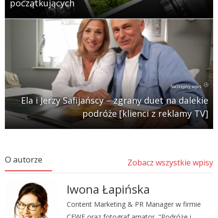
początkujących
Następny wpis
Ela i Jerzy Safijańscy – zgrany duet na dalekie
podróże [klienci z reklamy TV]
O autorze
Zobacz wszystkie wpisy
Iwona Łapińska
Content Marketing & PR Manager w firmie
CEWE oraz fotograf amator. "Podróże i