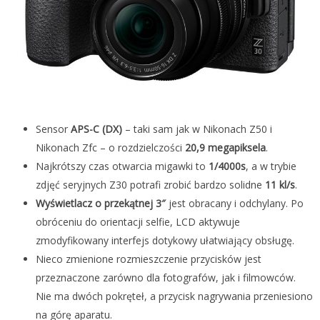
Sensor
APS-C (DX)
– taki sam jak w Nikonach Z50 i
Nikonach Zfc – o rozdzielczości
20,9 megapiksela
.
Najkrótszy czas otwarcia migawki to
1/4000s
, a w trybie
zdjęć seryjnych Z30 potrafi zrobić bardzo solidne
11 kl/s
.
Wyświetlacz o przekątnej 3″
jest obracany i odchylany. Po
obróceniu do orientacji selfie, LCD aktywuje
zmodyfikowany interfejs dotykowy ułatwiający obsługę.
Nieco zmienione rozmieszczenie przycisków jest
przeznaczone zarówno dla fotografów, jak i filmowców.
Nie ma dwóch pokręteł, a przycisk nagrywania przeniesiono
na górę aparatu.