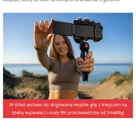
W skład zestawu do vlogowania wejdzie grip z miejscem na
zdalny wyzwalacz i mały filtr przeciwwietrzny od SmallRig.