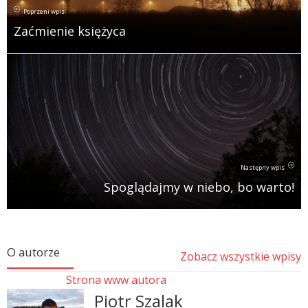
Poprzeni wpis
Zaćmienie księżyca
Następny wpis
Spoglądajmy w niebo, bo warto!
O autorze
Zobacz wszystkie wpisy
Strona www autora
Piotr Szalak