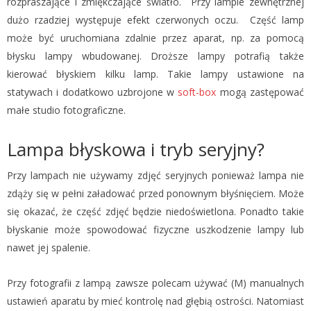
rozpraszające i zmiękczające światło. Przy lampie zewnętrznej
dużo rzadziej występuje efekt czerwonych oczu. Część lamp
może być uruchomiana zdalnie przez aparat, np. za pomocą
błysku lampy wbudowanej. Droższe lampy potrafią także
kierować błyskiem kilku lamp. Takie lampy ustawione na
statywach i dodatkowo uzbrojone w
soft-box
mogą zastępować
małe studio fotograficzne.
Lampa błyskowa i tryb seryjny?
Przy lampach nie używamy zdjęć seryjnych ponieważ lampa nie
zdąży się w pełni załadować przed ponownym błyśnięciem. Może
się okazać, że część zdjęć będzie niedoświetlona. Ponadto takie
błyskanie może spowodować fizyczne uszkodzenie lampy lub
nawet jej spalenie.
Przy fotografii z lampą zawsze polecam używać (M) manualnych
ustawień aparatu by mieć kontrolę nad głębią ostrości. Natomiast