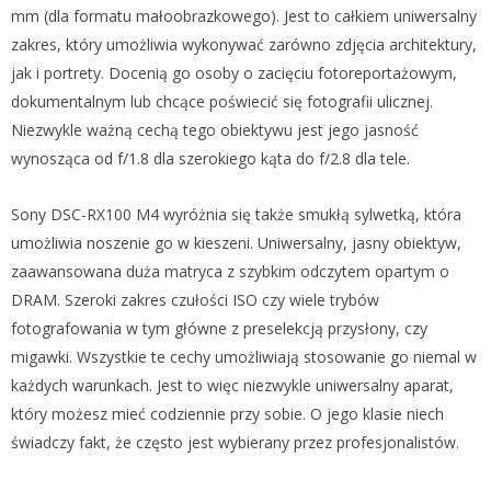
mm (dla formatu małoobrazkowego). Jest to całkiem uniwersalny
zakres, który umożliwia wykonywać zarówno zdjęcia architektury,
jak i portrety. Docenią go osoby o zacięciu fotoreportażowym,
dokumentalnym lub chcące poświecić się fotografii ulicznej.
Niezwykle ważną cechą tego obiektywu jest jego jasność
wynosząca od f/1.8 dla szerokiego kąta do f/2.8 dla tele.
Sony DSC-RX100 M4 wyróżnia się także smukłą sylwetką, która
umożliwia noszenie go w kieszeni. Uniwersalny, jasny obiektyw,
zaawansowana duża matryca z szybkim odczytem opartym o
DRAM. Szeroki zakres czułości ISO czy wiele trybów
fotografowania w tym główne z preselekcją przysłony, czy
migawki. Wszystkie te cechy umożliwiają stosowanie go niemal w
każdych warunkach. Jest to więc niezwykle uniwersalny aparat,
który możesz mieć codziennie przy sobie. O jego klasie niech
świadczy fakt, że często jest wybierany przez profesjonalistów.