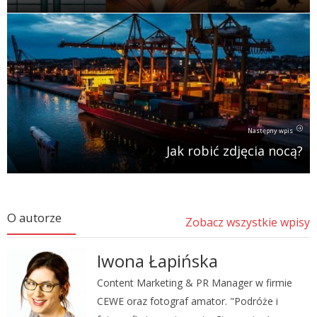
Następny wpis
Jak robić zdjęcia nocą?
O autorze
Zobacz wszystkie wpisy
Iwona Łapińska
Content Marketing & PR Manager w firmie
CEWE oraz fotograf amator. "Podróże i